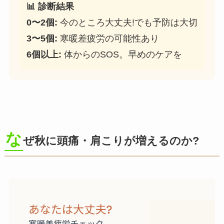
📊 診断結果
0〜2個:
今のところ大丈夫!でも予防は大切
3〜5個:
寒暖差疲労の可能性あり
6個以上:
体からのSOS。早めのケアを
な
ぜ秋に頭痛・肩こりが増えるのか?