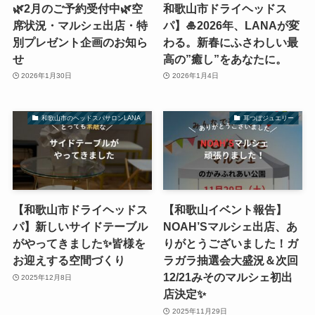
🌿2月のご予約受付中🌿空
和歌山市ドライヘッドス
席状況・マルシェ出店・特
パ】🎍2026年、LANAが変
別プレゼント企画のお知ら
わる。新春にふさわしい最
せ
高の”癒し”をあなたに。
2026年1月30日
2026年1月4日
和歌山市のヘッドスパサロンLANA
耳つぼジュエリー
【和歌山市ドライヘッドス
【和歌山イベント報告】
パ】新しいサイドテーブル
NOAH’Sマルシェ出店、あ
がやってきました✨皆様を
りがとうございました！ガ
お迎えする空間づくり
ラガラ抽選会大盛況＆次回
12/21みそのマルシェ初出
2025年12月8日
店決定✨
2025年11月29日