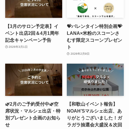
【3月のサロン予定表】イ
💝バレンタイン特別企画💝
ベント出店2回＆4月1周年
LANA×米粉のスコーンさ
記念キャンペーン予告
むす限定スコーンプレゼン
ト
2026年3月1日
2026年2月9日
🌿2月のご予約受付中🌿空
【和歌山イベント報告】
席状況・マルシェ出店・特
NOAH’Sマルシェ出店、あ
別プレゼント企画のお知ら
りがとうございました！ガ
せ
ラガラ抽選会大盛況＆次回