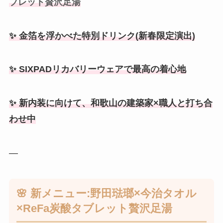
ブレット贅沢足湯
✨ 金箔を浮かべた特別ドリンク(新春限定演出)
✨ SIXPADリカバリーウェアで最高の着心地
✨ 新内装に向けて、和歌山の建築家×職人と打ち合
わせ中
—
🌸 新メニュー:野田琺瑯×今治タオル
×ReFa炭酸タブレット贅沢足湯