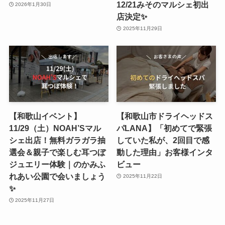
12/21みそのマルシェ初出
2026年1月30日
店決定✨
2025年11月29日
【和歌山イベント】
【和歌山市ドライヘッドス
11/29（土）NOAH’Sマル
パLANA】「初めてで緊張
シェ出店！無料ガラガラ抽
していた私が、2回目で感
選会＆親子で楽しむ耳つぼ
動した理由」お客様インタ
ジュエリー体験｜のかみふ
ビュー
れあい公園で会いましょう
2025年11月22日
✨
2025年11月27日