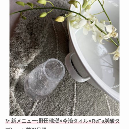
✨ 新メニュー:野田琺瑯×今治タオル×ReFa炭酸タ