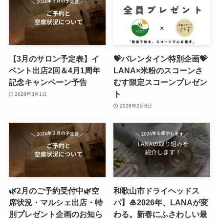
【3月のサロン予定表】イ
💝バレンタイン特別企画💝
ベント出店2回＆4月1周年
LANA×米粉のスコーンさ
記念キャンペーン予告
むす限定スコーンプレゼン
ト
2026年3月1日
2026年2月9日
🌿2月のご予約受付中🌿空
和歌山市ドライヘッドス
席状況・マルシェ出店・特
パ】🎍2026年、LANAが変
別プレゼント企画のお知ら
わる。新春にふさわしい最