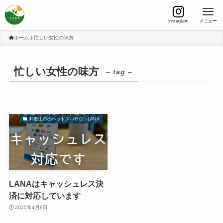
Instaglam
メニュー
ホーム
忙しい女性の味方
忙しい女性の味方
– tag –
和歌山市のヘッドスパサロンLANA
LANAはキャッシュレス決
済に対応しています
2025年4月9日