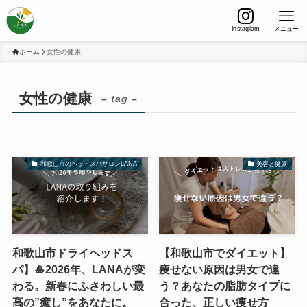
Instaglam
メニュー
ホーム
女性の健康
女性の健康
– tag –
和歌山市のヘッドスパサロンLANA
美容と健康
和歌山市ドライヘッドス
【和歌山市でダイエット】
パ】🎍2026年、LANAが変
痩せない原因は男女で違
わる。新春にふさわしい最
う？あなたの脂肪タイプに
高の”癒し”をあなたに。
合った、正しい痩せ方