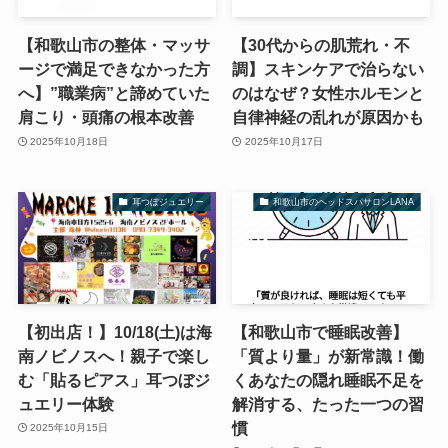
【和歌山市の整体・マッサ
【30代からの肌荒れ・不
ージで満足できなかった方
調】スキンケアで治らない
へ】”職業病”と諦めていた
のはなぜ？女性ホルモンと
肩こり・頭痛の根本改善
自律神経の乱れが原因かも
2025年10月18日
2025年10月17日
耳つぼジュエリー
和歌山市のヘッドスパサロンLANA
【初出店！】10/18(土)は海
【和歌山市で睡眠改善】
南ノビノスへ！親子で楽し
「質より量」が新常識！働
む「貼るピアス」耳つぼジ
くあなたの隠れ睡眠不足を
ュエリー体験
解消する、たった一つの習
慣
2025年10月15日