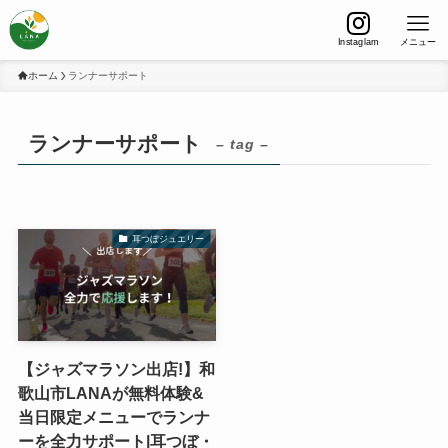
Instaglam
メニュー
ホーム
ランナーサポート
ランナーサポート
– tag –
耳つぼジュエリー
【ジャズマラソン出店!】和
歌山市LANAが無料体験&
当日限定メニューでランナ
ーを全力サポート|耳つぼ・