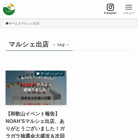
Instaglam
メニュー
ホーム
マルシェ出店
マルシェ出店
– tag –
耳つぼジュエリー
【和歌山イベント報告】
NOAH’Sマルシェ出店、あ
りがとうございました！ガ
ラガラ抽選会大盛況＆次回